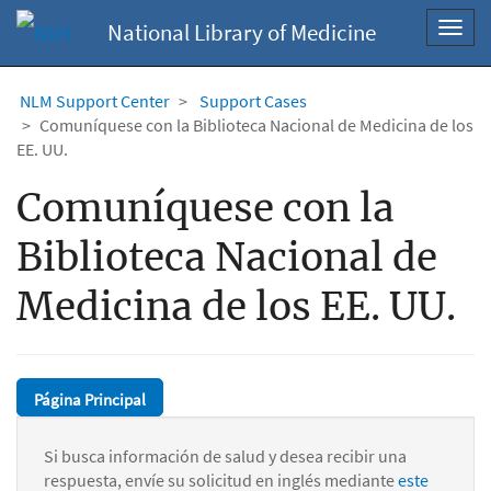
National Library of Medicine
Toggl
navig
NLM Support Center
Support Cases
Comuníquese con la Biblioteca Nacional de Medicina de los
EE. UU.
Comuníquese con la
Biblioteca Nacional de
Medicina de los EE. UU.
Página Principal
Si busca información de salud y desea recibir una
respuesta, envíe su solicitud en inglés mediante
este