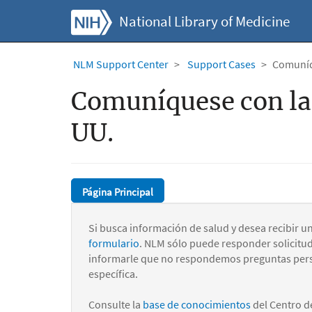
National Library of Medicine
NLM Support Center
Support Cases
Comuníqu
Comuníquese con la 
UU.
Página Principal
Si busca información de salud y desea recibir u
formulario
. NLM sólo puede responder solicitu
informarle que no respondemos preguntas pers
específica.
Consulte la
base de conocimientos
del Centro d