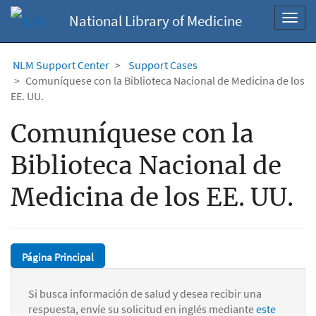
National Library of Medicine
Toggl
navig
NLM Support Center
Support Cases
Comuníquese con la Biblioteca Nacional de Medicina de los
EE. UU.
Comuníquese con la
Biblioteca Nacional de
Medicina de los EE. UU.
Página Principal
Si busca información de salud y desea recibir una
respuesta, envíe su solicitud en inglés mediante
este