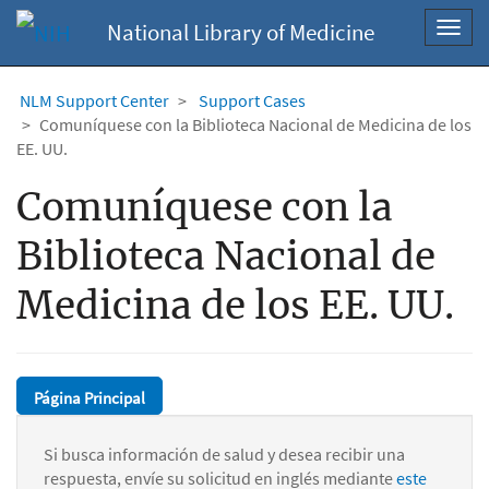
National Library of Medicine
Toggl
navig
NLM Support Center
Support Cases
Comuníquese con la Biblioteca Nacional de Medicina de los
EE. UU.
Comuníquese con la
Biblioteca Nacional de
Medicina de los EE. UU.
Página Principal
Si busca información de salud y desea recibir una
respuesta, envíe su solicitud en inglés mediante
este