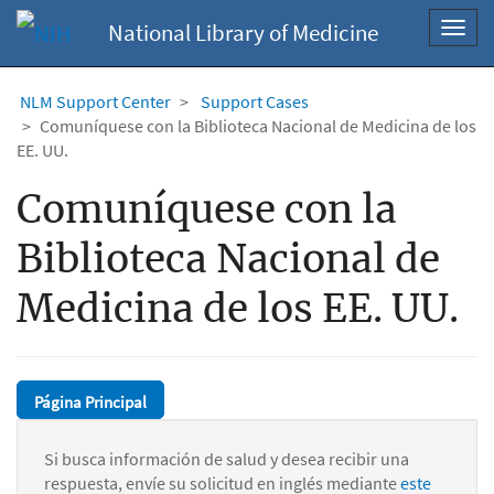
National Library of Medicine
Toggl
navig
NLM Support Center
Support Cases
Comuníquese con la Biblioteca Nacional de Medicina de los
EE. UU.
Comuníquese con la
Biblioteca Nacional de
Medicina de los EE. UU.
Página Principal
Si busca información de salud y desea recibir una
respuesta, envíe su solicitud en inglés mediante
este