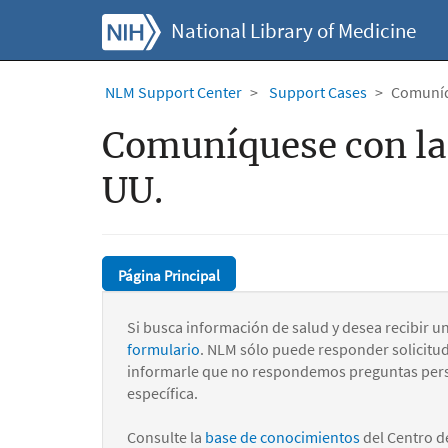
National Library of Medicine
NLM Support Center
Support Cases
Comuníqu
Comuníquese con la 
UU.
Página Principal
Si busca información de salud y desea recibir u
formulario
. NLM sólo puede responder solicitu
informarle que no respondemos preguntas pers
específica.
Consulte la
base de conocimientos
del Centro d