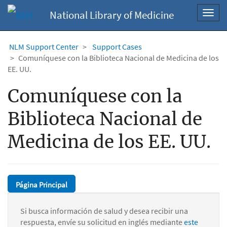
National Library of Medicine
Toggl
navig
NLM Support Center
Support Cases
Comuníquese con la Biblioteca Nacional de Medicina de los
EE. UU.
Comuníquese con la
Biblioteca Nacional de
Medicina de los EE. UU.
Página Principal
Si busca información de salud y desea recibir una
respuesta, envíe su solicitud en inglés mediante
este