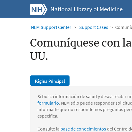
National Library of Medicine
NLM Support Center
Support Cases
Comuníqu
Comuníquese con la 
UU.
Página Principal
Si busca información de salud y desea recibir u
formulario
. NLM sólo puede responder solicitu
informarle que no respondemos preguntas pers
específica.
Consulte la
base de conocimientos
del Centro d