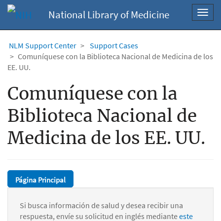
National Library of Medicine
Toggl
navig
NLM Support Center
Support Cases
Comuníquese con la Biblioteca Nacional de Medicina de los
EE. UU.
Comuníquese con la
Biblioteca Nacional de
Medicina de los EE. UU.
Página Principal
Si busca información de salud y desea recibir una
respuesta, envíe su solicitud en inglés mediante
este