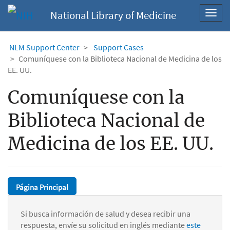
National Library of Medicine
Toggl
navig
NLM Support Center
Support Cases
Comuníquese con la Biblioteca Nacional de Medicina de los
EE. UU.
Comuníquese con la
Biblioteca Nacional de
Medicina de los EE. UU.
Página Principal
Si busca información de salud y desea recibir una
respuesta, envíe su solicitud en inglés mediante
este