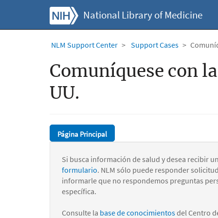
National Library of Medicine
NLM Support Center
Support Cases
Comuníqu
Comuníquese con la 
UU.
Página Principal
Si busca información de salud y desea recibir u
formulario
. NLM sólo puede responder solicitu
informarle que no respondemos preguntas pers
específica.
Consulte la
base de conocimientos
del Centro d