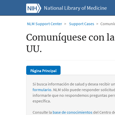
National Library of Medicine
NLM Support Center
Support Cases
Comuníqu
Comuníquese con la 
UU.
Página Principal
Si busca información de salud y desea recibir u
formulario
. NLM sólo puede responder solicitu
informarle que no respondemos preguntas pers
específica.
Consulte la
base de conocimientos
del Centro d