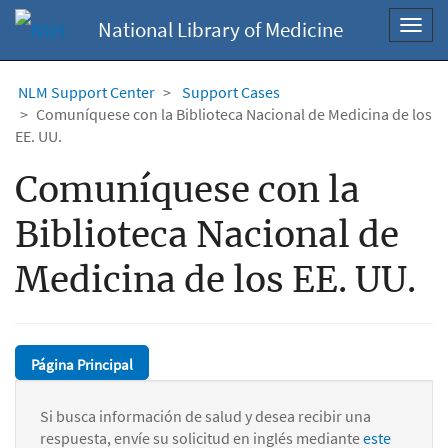
National Library of Medicine
Toggl
navig
NLM Support Center
Support Cases
Comuníquese con la Biblioteca Nacional de Medicina de los
EE. UU.
Comuníquese con la
Biblioteca Nacional de
Medicina de los EE. UU.
Página Principal
Si busca información de salud y desea recibir una
respuesta, envíe su solicitud en inglés mediante
este