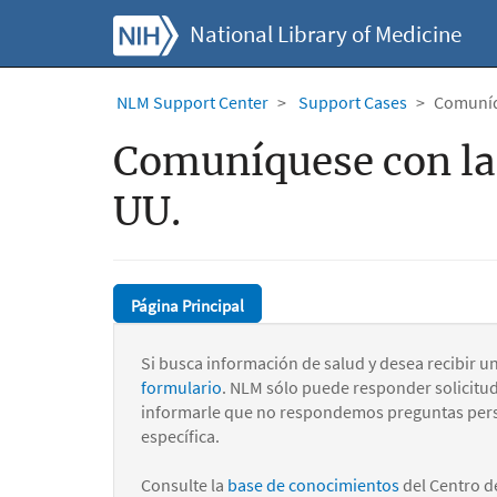
National Library of Medicine
NLM Support Center
Support Cases
Comuníqu
Comuníquese con la 
UU.
Página Principal
Si busca información de salud y desea recibir u
formulario
. NLM sólo puede responder solicitu
informarle que no respondemos preguntas pers
específica.
Consulte la
base de conocimientos
del Centro d