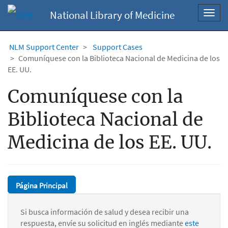
National Library of Medicine
Toggl
navig
NLM Support Center
Support Cases
Comuníquese con la Biblioteca Nacional de Medicina de los
EE. UU.
Comuníquese con la
Biblioteca Nacional de
Medicina de los EE. UU.
Página Principal
Si busca información de salud y desea recibir una
respuesta, envíe su solicitud en inglés mediante
este