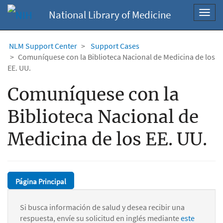
National Library of Medicine
Toggl
navig
NLM Support Center
Support Cases
Comuníquese con la Biblioteca Nacional de Medicina de los
EE. UU.
Comuníquese con la
Biblioteca Nacional de
Medicina de los EE. UU.
Página Principal
Si busca información de salud y desea recibir una
respuesta, envíe su solicitud en inglés mediante
este