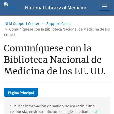
National Library of Medicine
Toggl
navig
NLM Support Center
Support Cases
Comuníquese con la Biblioteca Nacional de Medicina de los
EE. UU.
Comuníquese con la
Biblioteca Nacional de
Medicina de los EE. UU.
Página Principal
Si busca información de salud y desea recibir una
respuesta, envíe su solicitud en inglés mediante
este