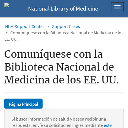
National Library of Medicine
Toggl
navig
NLM Support Center
Support Cases
Comuníquese con la Biblioteca Nacional de Medicina de los
EE. UU.
Comuníquese con la
Biblioteca Nacional de
Medicina de los EE. UU.
Página Principal
Si busca información de salud y desea recibir una
respuesta, envíe su solicitud en inglés mediante
este