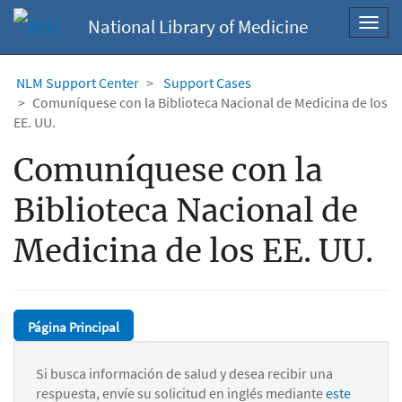
National Library of Medicine
Toggl
navig
NLM Support Center
Support Cases
Comuníquese con la Biblioteca Nacional de Medicina de los
EE. UU.
Comuníquese con la
Biblioteca Nacional de
Medicina de los EE. UU.
Página Principal
Si busca información de salud y desea recibir una
respuesta, envíe su solicitud en inglés mediante
este