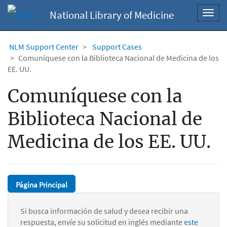
National Library of Medicine
Toggl
navig
NLM Support Center
Support Cases
Comuníquese con la Biblioteca Nacional de Medicina de los
EE. UU.
Comuníquese con la
Biblioteca Nacional de
Medicina de los EE. UU.
Página Principal
Si busca información de salud y desea recibir una
respuesta, envíe su solicitud en inglés mediante
este