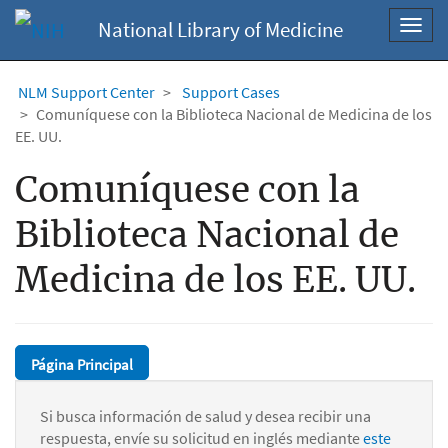
National Library of Medicine
Toggl
navig
NLM Support Center
Support Cases
Comuníquese con la Biblioteca Nacional de Medicina de los
EE. UU.
Comuníquese con la
Biblioteca Nacional de
Medicina de los EE. UU.
Página Principal
Si busca información de salud y desea recibir una
respuesta, envíe su solicitud en inglés mediante
este