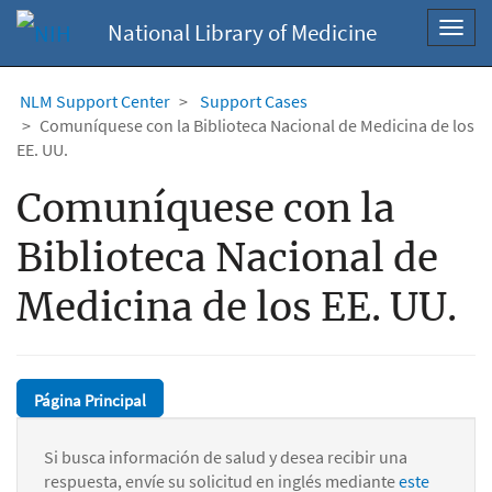
National Library of Medicine
Toggl
navig
NLM Support Center
Support Cases
Comuníquese con la Biblioteca Nacional de Medicina de los
EE. UU.
Comuníquese con la
Biblioteca Nacional de
Medicina de los EE. UU.
Página Principal
Si busca información de salud y desea recibir una
respuesta, envíe su solicitud en inglés mediante
este