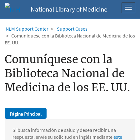
National Library of Medicine
Toggl
navig
NLM Support Center
Support Cases
Comuníquese con la Biblioteca Nacional de Medicina de los
EE. UU.
Comuníquese con la
Biblioteca Nacional de
Medicina de los EE. UU.
Página Principal
Si busca información de salud y desea recibir una
respuesta, envíe su solicitud en inglés mediante
este