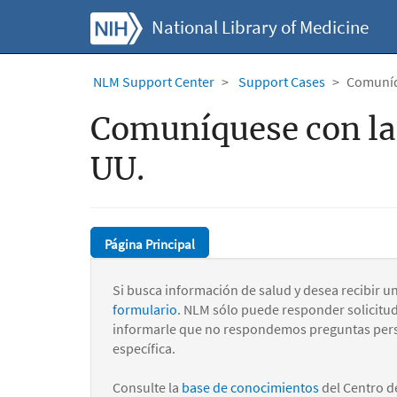
National Library of Medicine
NLM Support Center
Support Cases
Comuníqu
Comuníquese con la 
UU.
Página Principal
Si busca información de salud y desea recibir u
formulario
. NLM sólo puede responder solicitu
informarle que no respondemos preguntas pers
específica.
Consulte la
base de conocimientos
del Centro d