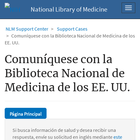
National Library of Medicine
Toggl
navig
NLM Support Center
Support Cases
Comuníquese con la Biblioteca Nacional de Medicina de los
EE. UU.
Comuníquese con la
Biblioteca Nacional de
Medicina de los EE. UU.
Página Principal
Si busca información de salud y desea recibir una
respuesta, envíe su solicitud en inglés mediante
este