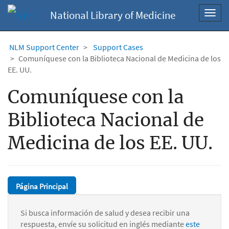
National Library of Medicine
Toggl
navig
NLM Support Center
Support Cases
Comuníquese con la Biblioteca Nacional de Medicina de los
EE. UU.
Comuníquese con la
Biblioteca Nacional de
Medicina de los EE. UU.
Página Principal
Si busca información de salud y desea recibir una
respuesta, envíe su solicitud en inglés mediante
este