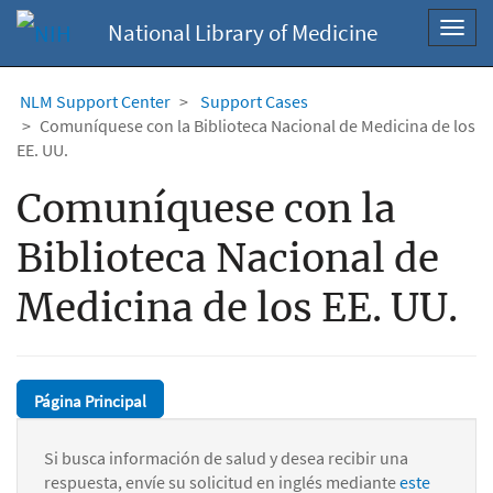
National Library of Medicine
Toggl
navig
NLM Support Center
Support Cases
Comuníquese con la Biblioteca Nacional de Medicina de los
EE. UU.
Comuníquese con la
Biblioteca Nacional de
Medicina de los EE. UU.
Página Principal
Si busca información de salud y desea recibir una
respuesta, envíe su solicitud en inglés mediante
este