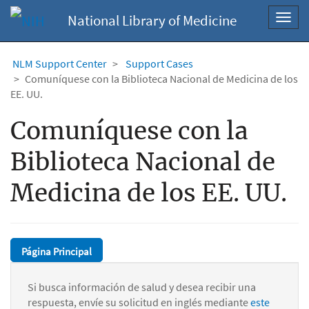
National Library of Medicine
Toggl
navig
NLM Support Center
Support Cases
Comuníquese con la Biblioteca Nacional de Medicina de los
EE. UU.
Comuníquese con la
Biblioteca Nacional de
Medicina de los EE. UU.
Página Principal
Si busca información de salud y desea recibir una
respuesta, envíe su solicitud en inglés mediante
este