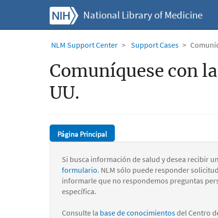
National Library of Medicine
NLM Support Center
Support Cases
Comuníqu
Comuníquese con la 
UU.
Página Principal
Si busca información de salud y desea recibir u
formulario
. NLM sólo puede responder solicitu
informarle que no respondemos preguntas pers
específica.
Consulte la
base de conocimientos
del Centro d