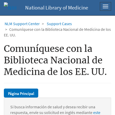
National Library of Medicine
Toggl
navig
NLM Support Center
Support Cases
Comuníquese con la Biblioteca Nacional de Medicina de los
EE. UU.
Comuníquese con la
Biblioteca Nacional de
Medicina de los EE. UU.
Página Principal
Si busca información de salud y desea recibir una
respuesta, envíe su solicitud en inglés mediante
este