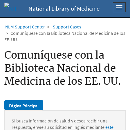
National Library of Medicine
Toggl
navig
NLM Support Center
Support Cases
Comuníquese con la Biblioteca Nacional de Medicina de los
EE. UU.
Comuníquese con la
Biblioteca Nacional de
Medicina de los EE. UU.
Página Principal
Si busca información de salud y desea recibir una
respuesta, envíe su solicitud en inglés mediante
este