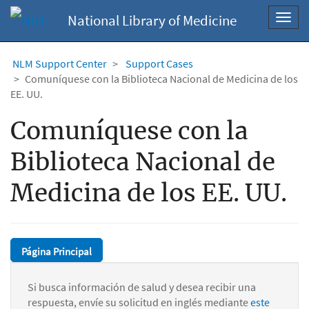
National Library of Medicine
Toggl
navig
NLM Support Center
Support Cases
Comuníquese con la Biblioteca Nacional de Medicina de los
EE. UU.
Comuníquese con la
Biblioteca Nacional de
Medicina de los EE. UU.
Página Principal
Si busca información de salud y desea recibir una
respuesta, envíe su solicitud en inglés mediante
este