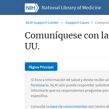
National Library of Medicine
NLM Support Center
Support Cases
Comuníqu
Comuníquese con la 
UU.
Página Principal
Si busca información de salud y desea recibir u
formulario
. NLM sólo puede responder solicitu
informarle que no respondemos preguntas pers
específica.
Consulte la
base de conocimientos
del Centro d