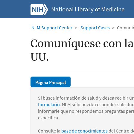
National Library of Medicine
NLM Support Center
Support Cases
Comuníqu
Comuníquese con la 
UU.
Página Principal
Si busca información de salud y desea recibir u
formulario
. NLM sólo puede responder solicitu
informarle que no respondemos preguntas pers
específica.
Consulte la
base de conocimientos
del Centro d