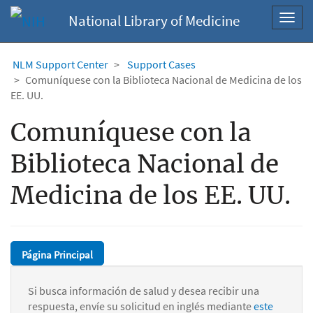
National Library of Medicine
Toggl
navig
NLM Support Center
Support Cases
Comuníquese con la Biblioteca Nacional de Medicina de los
EE. UU.
Comuníquese con la
Biblioteca Nacional de
Medicina de los EE. UU.
Página Principal
Si busca información de salud y desea recibir una
respuesta, envíe su solicitud en inglés mediante
este