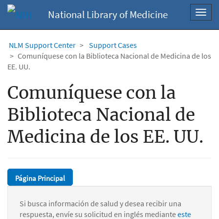
National Library of Medicine
Toggl
navig
NLM Support Center
Support Cases
Comuníquese con la Biblioteca Nacional de Medicina de los
EE. UU.
Comuníquese con la
Biblioteca Nacional de
Medicina de los EE. UU.
Página Principal
Si busca información de salud y desea recibir una
respuesta, envíe su solicitud en inglés mediante
este